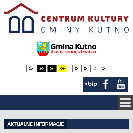
Mniejsza
Większa
PLG_SYSTEM_JMF
Domyślna
Domyślny
Wysoki
Wysoki
Wysoki
czcionka
czcionka
czcionka
wygląd
kontrast
kontrast
kontrast
strony
czarno-
czarno-
żółto-
biały
żółty
czarny
AKTUALNE INFORMACJE