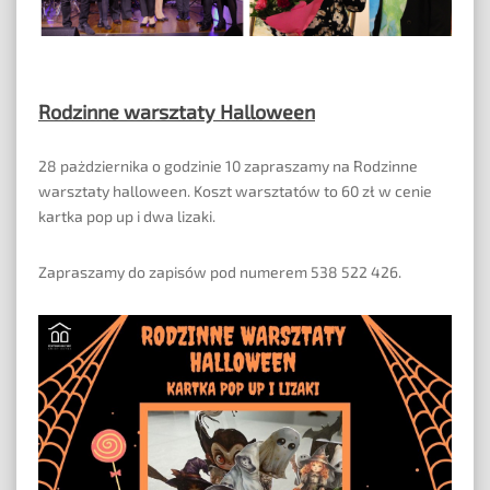
Rodzinne warsztaty Halloween
28 pażdziernika o godzinie 10 zapraszamy na Rodzinne
warsztaty halloween. Koszt warsztatów to 60 zł w cenie
kartka pop up i dwa lizaki.
Zapraszamy do zapisów pod numerem 538 522 426.