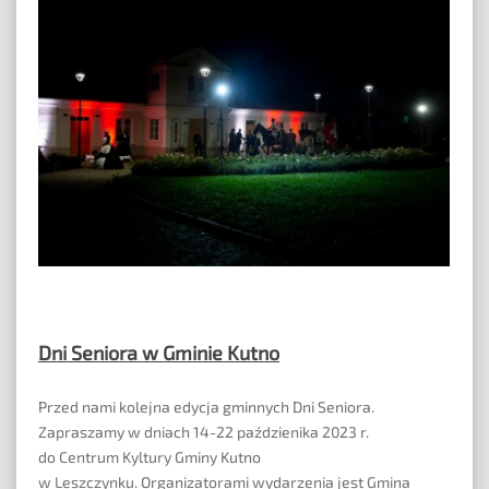
plenerowa-111
Dni Seniora w Gminie Kutno
Przed nami kolejna edycja gminnych Dni Seniora.
Zapraszamy w dniach 14-22 paździenika 2023 r.
do Centrum Kyltury Gminy Kutno
w Leszczynku. Organizatorami wydarzenia jest
Gmina