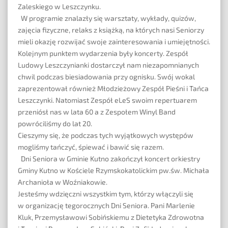
Zaleskiego w Leszczynku.
W programie znalazły się warsztaty, wykłady, quizów,
zajęcia fizyczne, relaks z książką, na których nasi Seniorzy
mieli okazję rozwijać swoje zainteresowania i umiejętności.
Kolejnym punktem wydarzenia były koncerty. Zespół
Ludowy Leszczynianki dostarczył nam niezapomnianych
chwil podczas biesiadowania przy ognisku. Swój wokal
zaprezentował również Młodzieżowy Zespół Pieśni i Tańca
Leszczynki. Natomiast Zespół eLeS swoim repertuarem
przeniósł nas w lata 60 a z Zespołem Winyl Band
powróciliśmy do lat 20.
Cieszymy się, że podczas tych wyjątkowych występów
mogliśmy tańczyć, śpiewać i bawić się razem.
Dni Seniora w Gminie Kutno zakończył koncert orkiestry
Gminy Kutno w Kościele Rzymskokatolickim pw.św. Michała
Archanioła w Woźniakowie.
Jesteśmy wdzięczni wszystkim tym, którzy włączyli się
w organizację tegorocznych Dni Seniora. Pani Marlenie
Kluk, Przemysławowi Sobińskiemu z
Dietetyka Zdrowotna