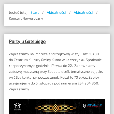
Noc Świętojańska w Leszczynku
Jesteś tutaj:
Start
Aktualności
Aktualności
Koncert Noworoczny
Party u Gatsbiego
Zapraszamy na impreze andrzejkową w stylu lat 20 i 30
do Centrum Kultury Gminy Kutno w Leszczynku. Spotkanie
rozpoczynamy o godzinie 17 trwa do 22. Zapewniamy
zabawę muzyczną przy Zespole eLeS, tematyczne zdjęcie,
wróżby konkursy, poczestunek. Koszt to 70 zł/os. Zapisy
przyjmujemy do 6 listopada pod numerem 734 904 850.
Zapraszamy.