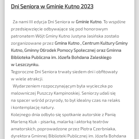
Dni Seniora w Gminie Kutno 2023
Za nami III edycja Dni Seniora w
Gminie Kutno
. To wspólne
przedsięwzięcie odbywające się pod honorowym
patronatem
Wójt Gminy Kutno Justyna Jasińska
zostało
zorganizowane przez
Gmina Kutno
,
Centrum Kultury Gminy
Kutno
, Gminny Ośrodek Pomocy Społecznej oraz
Gminna
Biblioteka Publiczna im. Józefa Bohdana Zaleskiego
w Leszczynku
.
Tegoroczne Dni Seniora trwały siedem dni i obfitowały
w wiele atrakcji.
Wydarzeniem rozpoczynającym była wycieczka po
malowniczej Puszczy Kampinoskiej. Seniorzy udali się
na spacer wśród przyrody, to był idealny czas na relaks
i kontemplację natury.
Kolejnego dnia odbyło się spotkanie autorskie z Panią
Marleną Kluk - pisarką, malarką i aktorką teatrów
amatorskich, poprowadzone przez Piotra Czerbniaka,
dyrektora Gminnej Biblioteki Publicznej im. Józefa Bohdana