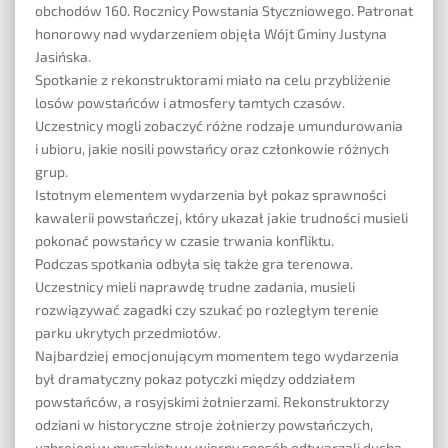
obchodów 160. Rocznicy Powstania
Styczniowego. Patronat
honorowy nad wydarzeniem objęła Wójt Gminy Justyna
Jasińska.
Spotkanie z rekonstruktorami miało na celu przybliżenie
losów powstańców i atmosfery tamtych czasów.
Uczestnicy mogli zobaczyć różne rodzaje umundurowania
i ubioru, jakie nosili powstańcy oraz członkowie różnych
grup.
Istotnym elementem wydarzenia był pokaz sprawności
kawalerii powstańczej, który ukazał jakie trudności musieli
pokonać powstańcy w czasie trwania konfliktu.
Podczas spotkania odbyła się także gra terenowa.
Uczestnicy mieli naprawdę trudne zadania, musieli
rozwiązywać zagadki czy szukać po rozległym terenie
parku ukrytych przedmiotów.
Najbardziej emocjonującym momentem tego wydarzenia
był dramatyczny pokaz potyczki między oddziałem
powstańców, a rosyjskimi żołnierzami. Rekonstruktorzy
odziani w historyczne stroje żołnierzy powstańczych,
uzbrojeni w muszkiety w wierny sposób odtwarzali ducha